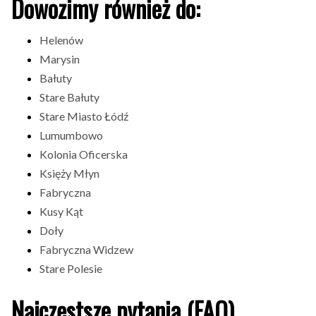
Dowozimy również do:
Helenów
Marysin
Bałuty
Stare Bałuty
Stare Miasto Łódź
Lumumbowo
Kolonia Oficerska
Księży Młyn
Fabryczna
Kusy Kąt
Doły
Fabryczna Widzew
Stare Polesie
Najczęstsze pytania (FAQ)