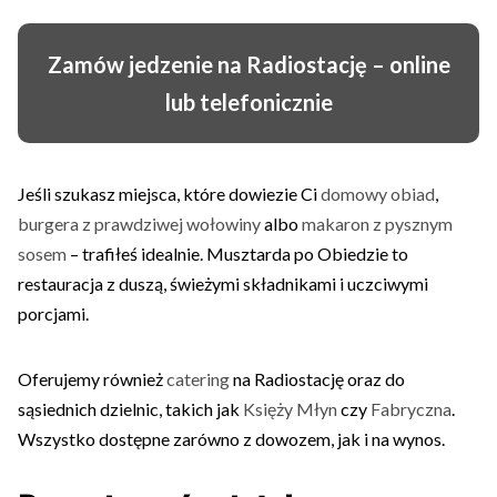
Zamów jedzenie na Radiostację – online
lub telefonicznie
Jeśli szukasz miejsca, które dowiezie Ci
domowy obiad
,
burgera z prawdziwej wołowiny
albo
makaron z pysznym
sosem
– trafiłeś idealnie. Musztarda po Obiedzie to
restauracja z duszą, świeżymi składnikami i uczciwymi
porcjami.
Oferujemy również
catering
na Radiostację oraz do
sąsiednich dzielnic, takich jak
Księży Młyn
czy
Fabryczna
.
Wszystko dostępne zarówno z dowozem, jak i na wynos.