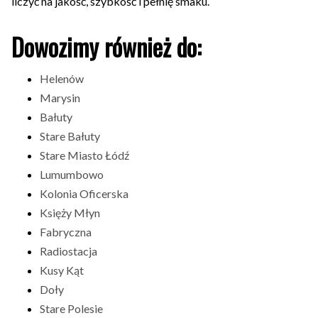
liczyć na jakość, szybkość i pełnię smaku.
Dowozimy również do:
Helenów
Marysin
Bałuty
Stare Bałuty
Stare Miasto Łódź
Lumumbowo
Kolonia Oficerska
Księży Młyn
Fabryczna
Radiostacja
Kusy Kąt
Doły
Stare Polesie