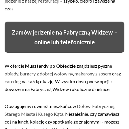
jedzenie z naszej restauracji
– szybko, ciepło i zawsze na
czas.
Zamów jedzenie na Fabryczną Widzew –
online lub telefonicznie
W ofercie
Musztardy po Obiedzie
znajdziesz pyszne
obiady
,
burgery z dobrej wołowiny
,
makarony z sosem
oraz
catering
na każdą okazję. Wszystko dostępne w opcji z
dowozem na Fabryczną Widzew i okoliczne dzielnice.
Obsługujemy również mieszkańców
Dołów
,
Fabrycznej
,
Starego Miasta
i
Kusego Kąta
. Niezależnie, czy zamawiasz
coś na lunch, kolację czy spotkanie ze znajomymi – możesz